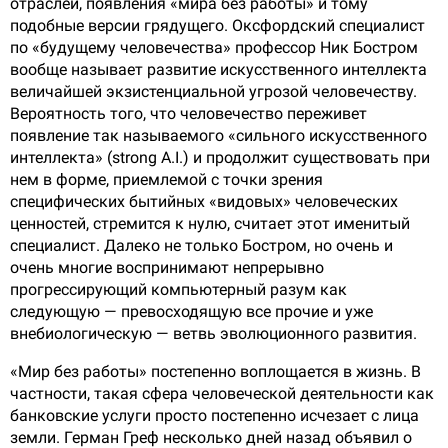
отраслей, появления «мира без работы» и тому
подобные версии грядущего. Оксфордский специалист
по «будущему человечества» профессор Ник Бостром
вообще называет развитие искусственного интеллекта
величайшей экзистенциальной угрозой человечеству.
Вероятность того, что человечество переживет
появление так называемого «сильного искусственного
интеллекта» (strong A.I.) и продолжит существовать при
нем в форме, приемлемой с точки зрения
специфических бытийных «видовых» человеческих
ценностей, стремится к нулю, считает этот именитый
специалист. Далеко не только Бостром, но очень и
очень многие воспринимают непрерывно
прогрессирующий компьютерный разум как
следующую — превосходящую все прочие и уже
внебиологическую — ветвь эволюционного развития.
«Мир без работы» постепенно воплощается в жизнь. В
частности, такая сфера человеческой деятельности как
банковские услуги просто постепенно исчезает с лица
земли. Герман Греф несколько дней назад объявил о