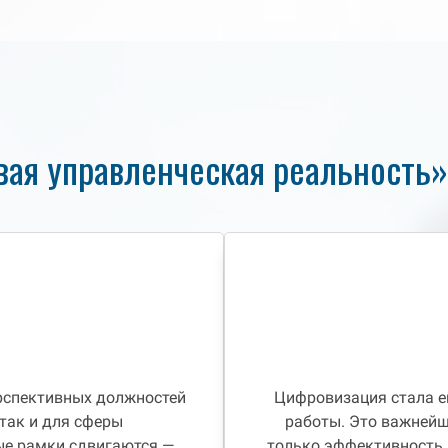
вая управленческая реальность»
ерспективных должностей
Цифровизация стала е
так и для сферы
работы. Это важнейш
ые рамки сдвигаются —
только эффективность д