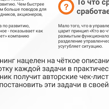
То что 
азвитию. Чем быстрее
ем больше поводов для
сработае
удников, акционеров,
а по развитию,
Мало того, что в управ
ное - показывает как
царит принцип «Кто во ч
ает» компанию
размытым функционалом
разделение управленчес
усугубляет ситуацию.
нинг нацелен на чёткое описани
отку каждой задачи в практиче
тник получит авторские чек-ли
постановить эти задачи в своей