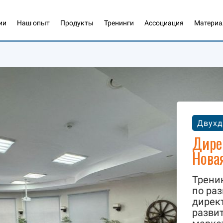
ии
Наш опыт
Продукты
Тренинги
Ассоциация
Матери
Двухд
Дире
Нова
Трени
по раз
директ
развит