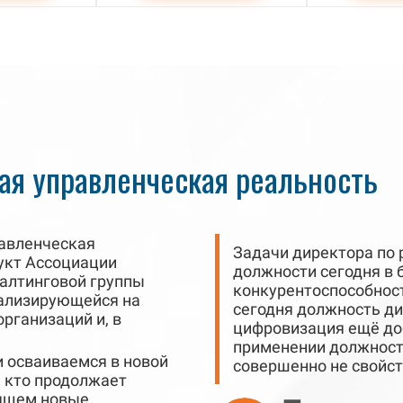
ая управленческая реальность
равленческая
Задачи директора по 
укт Ассоциации
должности сегодня в 
салтинговой группы
конкурентоспособност
иализирующейся на
сегодня должность ди
рганизаций и, в
цифровизация ещё до
применении должность
 осваиваемся в новой
совершенно не свойст
, кто продолжает
дящем новые