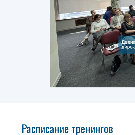
Двена
дирек
Расписание тренингов