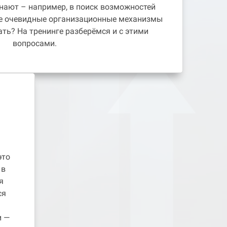
знают – например, в поиск возможностей
е очевидные организационные механизмы
ть? На тренинге разберёмся и с этими
вопросами.
это
 в
я
ся
и —