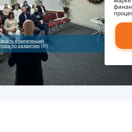
марке
финан
проце
дцать компетенций
тора по развитию
(©)