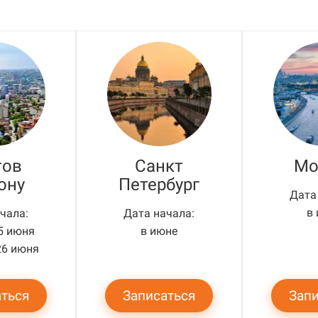
тов
Санкт
Мо
ону
Петербург
Дата
в
чала:
Дата начала:
25 июня
в июне
26 июня
аться
Записаться
Запи