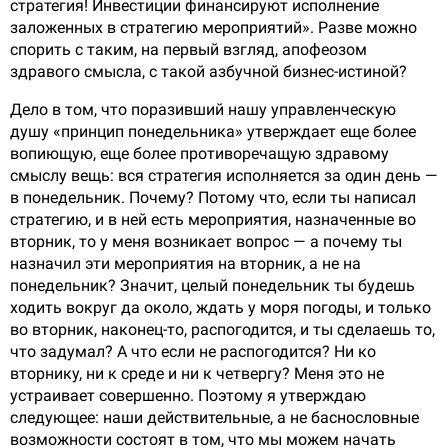
стратегия! Инвестиции финансируют исполнение
заложенных в стратегию мероприятий». Разве можно
спорить с таким, на первый взгляд, апофеозом
здравого смысла, с такой азбучной бизнес-истиной?
Дело в том, что поразивший нашу управленческую
душу «принцип понедельника» утверждает еще более
вопиющую, еще более противоречащую здравому
смыслу вещь: вся стратегия исполняется за один день —
в понедельник. Почему? Потому что, если ты написал
стратегию, и в ней есть мероприятия, назначенные во
вторник, то у меня возникает вопрос — а почему ты
назначил эти мероприятия на вторник, а не на
понедельник? Значит, целый понедельник ты будешь
ходить вокруг да около, ждать у моря погоды, и только
во вторник, наконец-то, распогодится, и ты сделаешь то,
что задумал? А что если не распогодится? Ни ко
вторнику, ни к среде и ни к четвергу? Меня это не
устраивает совершенно. Поэтому я утверждаю
следующее: наши действительные, а не баснословные
возможности состоят в том, что мы можем начать