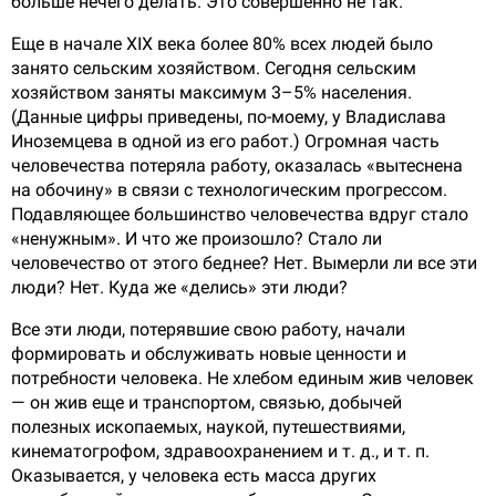
больше нечего делать. Это совершенно не так.
Еще в начале XIX века более 80% всех людей было
занято сельским хозяйством. Сегодня сельским
хозяйством заняты максимум 3–5% населения.
(Данные цифры приведены, по-моему, у Владислава
Иноземцева в одной из его работ.) Огромная часть
человечества потеряла работу, оказалась «вытеснена
на обочину» в связи с технологическим прогрессом.
Подавляющее большинство человечества вдруг стало
«ненужным». И что же произошло? Стало ли
человечество от этого беднее? Нет. Вымерли ли все эти
люди? Нет. Куда же «делись» эти люди?
Все эти люди, потерявшие свою работу, начали
формировать и обслуживать новые ценности и
потребности человека. Не хлебом единым жив человек
— он жив еще и транспортом, связью, добычей
полезных ископаемых, наукой, путешествиями,
кинематогрофом, здравоохранением и т. д., и т. п.
Оказывается, у человека есть масса других