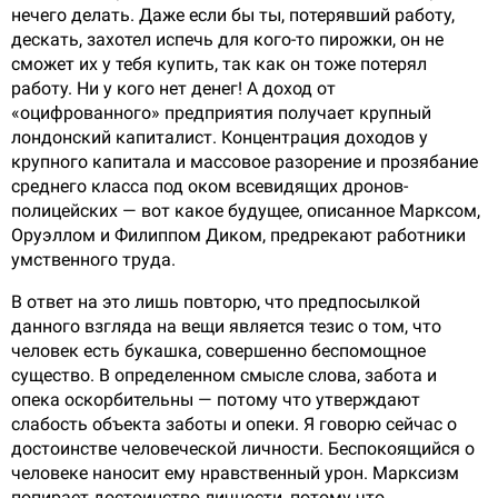
нечего делать. Даже если бы ты, потерявший работу,
дескать, захотел испечь для кого-то пирожки, он не
сможет их у тебя купить, так как он тоже потерял
работу. Ни у кого нет денег! А доход от
«оцифрованного» предприятия получает крупный
лондонский капиталист. Концентрация доходов у
крупного капитала и массовое разорение и прозябание
среднего класса под оком всевидящих дронов-
полицейских — вот какое будущее, описанное Марксом,
Оруэллом и Филиппом Диком, предрекают работники
умственного труда.
В ответ на это лишь повторю, что предпосылкой
данного взгляда на вещи является тезис о том, что
человек есть букашка, совершенно беспомощное
существо. В определенном смысле слова, забота и
опека оскорбительны — потому что утверждают
слабость объекта заботы и опеки. Я говорю сейчас о
достоинстве человеческой личности. Беспокоящийся о
человеке наносит ему нравственный урон. Марксизм
попирает достоинство личности, потому что