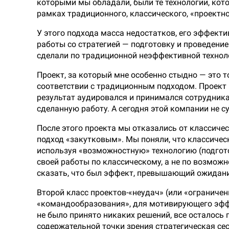
которыми мы обладали, были те технологии, кот
рамках традиционного, классического, «проектн
У этого подхода масса недостатков, его эффект
работы со стратегией — подготовку и проведени
сделали по традиционной неэффективной технол
Проект, за который мне особенно стыдно — это 
соответствии с традиционным подходом. Проект 
результат аудировался и принимался сотрудника
сделанную работу. А сегодня этой компании не с
После этого проекта мы отказались от классиче
подход «закутковым». Мы поняли, что классичес
используя «возможностную» технологию (подгото
своей работы по классическому, а не по возможн
сказать, что был эффект, превышающий ожидания
Второй класс проектов-«неудач» (или «ограниче
«командообразования», для мотивирующего эффек
не было принято никаких решений, все осталось 
содержательной точки зрения стратегическая се