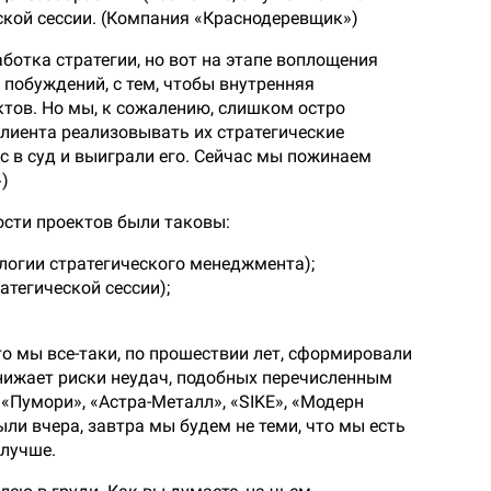
ской сессии. (Компания «Краснодеревщик»)
аботка стратегии, но вот на этапе воплощения
побуждений, с тем, чтобы внутренняя
тов. Но мы, к сожалению, слишком остро
клиента реализовывать их стратегические
с в суд и выиграли его. Сейчас мы пожинаем
)
сти проектов были таковы:
ологии стратегического менеджмента);
атегической сессии);
о мы все-таки, по прошествии лет, сформировали
нижает риски неудач, подобных перечисленным
«Пумори», «Астра-Металл», «SIKE», «Модерн
ыли вчера, завтра мы будем не теми, что мы есть
 лучше.