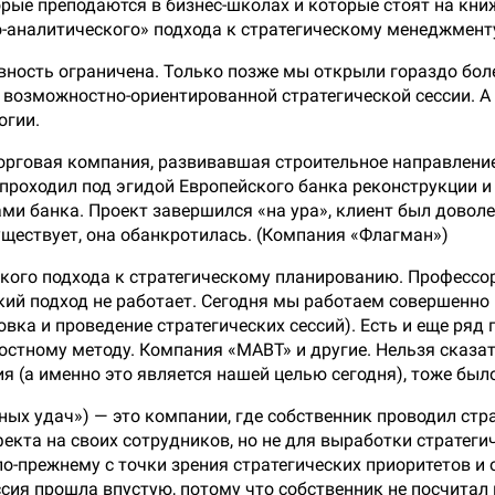
орые преподаются в бизнес-школах и которые стоят на кн
о-аналитического» подхода к стратегическому менеджмент
ивность ограничена. Только позже мы открыли гораздо бо
е возможностно-ориентированной стратегической сессии. А
огии.
торговая компания, развивавшая строительное направление
проходил под эгидой Европейского банка реконструкции и
ми банка. Проект завершился «на ура», клиент был доволе
уществует, она обанкротилась. (Компания «Флагман»)
ского подхода к стратегическому планированию. Профессор
кий подход не работает. Сегодня мы работаем совершенно
вка и проведение стратегических сессий). Есть и еще ряд
остному методу. Компания «МАВТ» и другие. Нельзя сказать
 (а именно это является нашей целью сегодня), тоже был
нных удач») — это компании, где собственник проводил ст
та на своих сотрудников, но не для выработки стратегич
по-прежнему с точки зрения стратегических приоритетов и
ссия прошла впустую, потому что собственник не посчитал