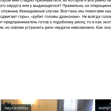
тором мне стыдно признаваться, но которое я все равно ле
ого хирурга или у выдающегося? Правильно, на операцио
 сложные, безнадежные случаи. Все-таки, мы помогаем 
«сдвигает горы», «рубит головы драконам». Не всегда голо
нт-предприниматель готов к подобному риску, то я как экс
ии, но совсем устранить риск неудачи невозможно. Как ска
ЛИЦА И КЕЙСЫ
МАРКЕТ