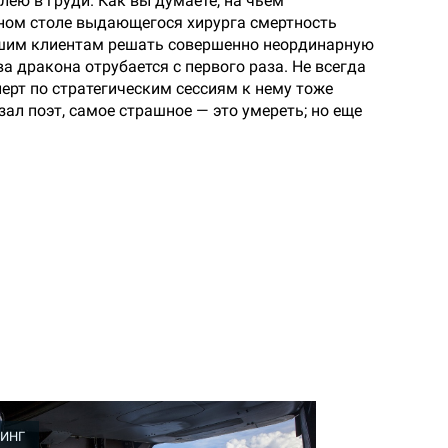
лею в груди. Как вы думаете, на чьем
нном столе выдающегося хирурга смертность
нашим клиентам решать совершенно неординарную
ва дракона отрубается с первого раза. Не всегда
перт по стратегическим сессиям к нему тоже
зал поэт, самое страшное — это умереть; но еще
ИНГ