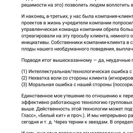
решимости на это) позволить людям воплотить в
И наконец, в-третьих, у нас была компания-клиен
проектов в жизнь учредители компании попросил
управленческая команда компании обрела больш
отреагировали на эту просьбу клиента, немного 
инициативы. Собственники компании-клиента в с
плоды нашего необдуманного поведения, выплач
Подводя итог вышесказанному — да, неудачные 
(1) Интеллектуальная/технологическая ошибка с 
(2) Нехватка воли со стороны клиента (игнориро
(3) Моральная ошибка с нашей стороны (поссорил
Единственное мое утешение по отношению к пере
эффективно работающую технологию групповых «
выше. Действенность этой технологии может под
Гласс», «Белый кит» и проч.). И мы непрерывно р
сегодня и т. д. Через тернии к звездам. В опре