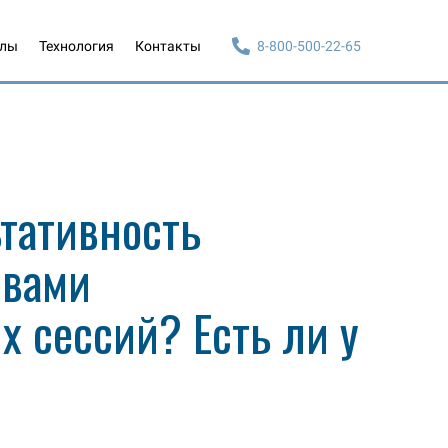
алы
Технология
Контакты
8-800-500-22-65
ьтативность
 вами
х сессий? Есть ли у