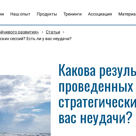
ии
Наш опыт
Продукты
Тренинги
Ассоциация
Матери
›
›
ойчивого развития»
Статьи
ких сессий? Есть ли у вас неудачи?
Какова резул
проведенных
стратегически
вас неудачи?