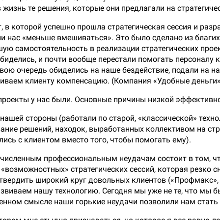
 жизнь те решения, которые они предлагали на стратегиче
т, в которой успешно прошла стратегическая сессия и разр
и нас «меньше вмешиваться». Это было сделано из благих 
ую самостоятельность в реализации стратегических проек
обиделись, и почти вообще перестали помогать персоналу 
вою очередь обиделись на наше бездействие, подали на на
иваем клиенту компенсацию. (Компания «Удобные деньги»
проекты у нас были. Основные причины низкой эффективно
нашей стороны (работали по старой, «классической» техн
вание решений, находок, выработанных коллективом на стр
ись с клиентом вместо того, чтобы помогать ему).
численным профессиональным неудачам состоит в том, чт
возможностных» стратегических сессий, которая резко с
твердить широкий круг довольных клиентов («Профмакс», 
азвиваем нашу технологию. Сегодня мы уже не те, что мы б
деленном смысле наши горькие неудачи позволили нам стать