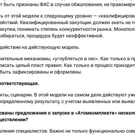
ут быть признаны ФАС в случае обжалования, не правомер
ь от этой модели к следующему уровню — «квалифициров
ействий. Квалифицированный закупщик должен знать не т
акупки, понимать степень конкурентности рынка. Монопо
разбираться, процедура будет неэффективной.
здействие на действующую модель.
ительные механизмы, «углубляться в лес». Как только в 
писать целый пласт правил. Как только в процесс приходи
 быть зафиксированы и оформлены.
 соответствующая.
анты, сценарии. В этой модели на самом деле действуют уже 
 определенному результату, с учетом выявленных или выяв
ованы предложения о запуске в «Атомкомплекте» нескол
уществлении?
шления специалистов. Важно не только функционально со