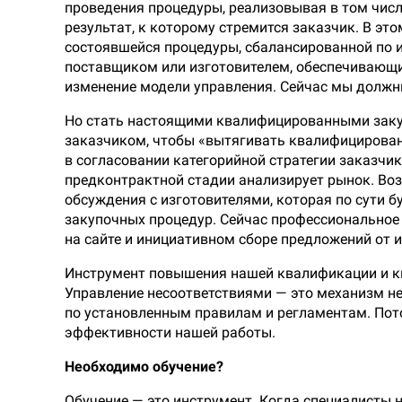
проведения процедуры, реализовывая в том чис
результат, к которому стремится заказчик. В э
состоявшейся процедуры, сбалансированной по и
поставщиком или изготовителем, обеспечивающий
изменение модели управления. Сейчас мы долж
Но стать настоящими квалифицированными зак
заказчиком, чтобы «вытягивать квалифицирован
в согласовании категорийной стратегии заказчи
предконтрактной стадии анализирует рынок. Во
обсуждения с изготовителями, которая по сути 
закупочных процедур. Сейчас профессиональное
на сайте и инициативном сборе предложений от и
Инструмент повышения нашей квалификации и кв
Управление несоответствиями — это механизм н
по установленным правилам и регламентам. Пот
эффективности нашей работы.
Необходимо обучение?
Обучение — это инструмент. Когда специалисты н