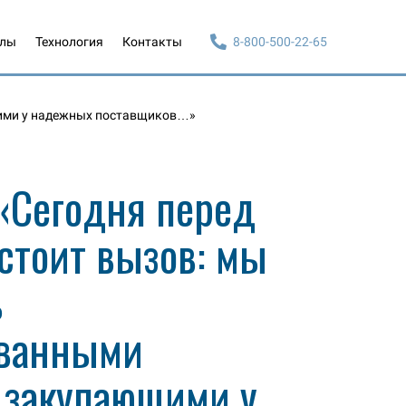
алы
Технология
Контакты
8-800-500-22-65
щими у надежных поставщиков…»
 «Сегодня перед
стоит вызов: мы
ь
ванными
 закупающими у