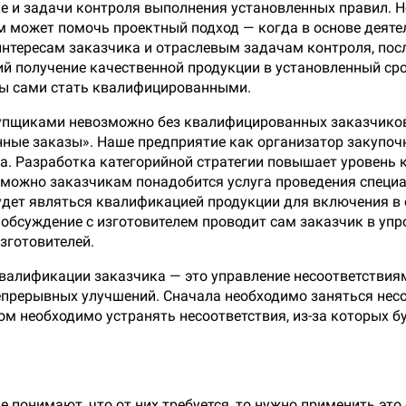
ле и задачи контроля выполнения установленных правил. 
том может помочь проектный подход — когда в основе деят
нтересам заказчика и отраслевым задачам контроля, посл
 получение качественной продукции в установленный срок
ны сами стать квалифицированными.
упщиками невозможно без квалифицированных заказчиков
ные заказы». Наше предприятие как организатор закупочн
ка. Разработка категорийной стратегии повышает уровень
зможно заказчикам понадобится услуга проведения специ
будет являться квалификацией продукции для включения в
 обсуждение с изготовителем проводит сам заказчик в у
зготовителей.
алификации заказчика — это управление несоответствиям
епрерывных улучшений. Сначала необходимо заняться нес
ом необходимо устранять несоответствия, из-за которых 
е понимают, что от них требуется, то нужно применить эт