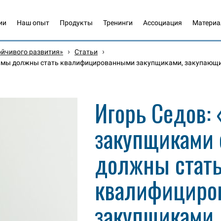
ии
Наш опыт
Продукты
Тренинги
Ассоциация
Матери
›
›
ойчивого развития»
Статьи
ов: мы должны стать квалифицированными закупщиками, закупаю
Игорь Седов:
закупщиками 
должны стат
квалифициро
закупщиками,