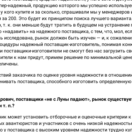
ь супер-надежный, продукцию которого мы успешно использу
ы у кого купите и за сколько, спрашивали мы у менеджеро
 за 200. Это будет их принципом поиска лучшего варианта
т. к. они меньше будут тратить в будущем на устранение 
«надавить» на надежного поставщика, с тем, что, мол, есл
ь исследована, рынок должен быть изучен — и, к сожалени
роцедуры надежный поставщик-изготовитель, понимая конк
и поставщики-изготовители не смогут без нас загрузить св
тели к нам придут, примем решение по минимальной цене, а
еличены.
твий заказчика по оценке уровня надежности в отношении
енивать поставщика, способного изготовить определенную
рович, поставщики «не с Луны падают», рынок существует 
 т. п.?
зчик может установить отборочные и оценочные критерии к
х авантюристов и участников с очень низкой надежность
о у поставщика с высоким уровнем надежности трудно куп