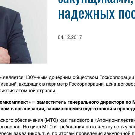
надежных по
04.12.2017
» является 100%-ным дочерним обществом Госкорпорации 
низаций, входящих в периметр Госкорпорации, цена догово
иятия атомной отрасли.
омкомплект» — заместитель генерального директора по 
твом в организации, занимающейся подготовкой и прове
ческого обеспечения (МТО) как такового в «Атомкомплекте
говоров. Но цикл МТО и требования по качеству есть у з
есы заказчиков, т. е. по итогам проведения закупочной 