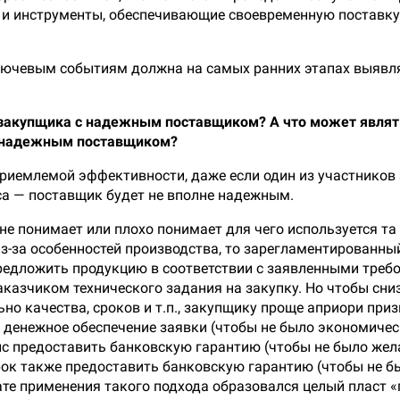
 инструменты, обеспечивающие своевременную поставку п
лючевым событиям должна на самых ранних этапах выявл
о закупщика с надежным поставщиком? А что может являт
ненадежным поставщиком?
 приемлемой эффективности, даже если один из участников
са — поставщик будет не вполне надежным.
 не понимает или плохо понимает для чего используется та
из-за особенностей производства, то зарегламентированны
едложить продукцию в соответствии с заявленными требо
казчиком технического задания на закупку. Но чтобы сниз
ьно качества, сроков и т.п., закупщику проще априори п
ки денежное обеспечение заявки (чтобы не было экономиче
с предоставить банковскую гарантию (чтобы не было жела
 срок также предоставить банковскую гарантию (чтобы не
тате применения такого подхода образовался целый пласт