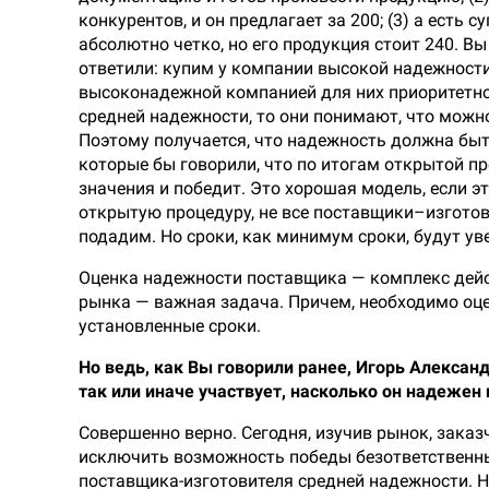
конкурентов, и он предлагает за 200; (3) а ест
абсолютно четко, но его продукция стоит 240. В
ответили: купим у компании высокой надежности
высоконадежной компанией для них приоритетно, 
средней надежности, то они понимают, что можно 
Поэтому получается, что надежность должна быт
которые бы говорили, что по итогам открытой п
значения и победит. Это хорошая модель, если эт
открытую процедуру, не все поставщики–изготови
подадим. Но сроки, как минимум сроки, будут ув
Оценка надежности поставщика — комплекс дейс
рынка — важная задача. Причем, необходимо оц
установленные сроки.
Но ведь, как Вы говорили ранее, Игорь Александ
так или иначе участвует, насколько он надежен и
Совершенно верно. Сегодня, изучив рынок, зака
исключить возможность победы безответственны
поставщика-изготовителя средней надежности. Н