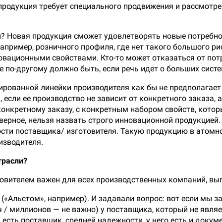
продукция требует специального продвижения и рассмотре
? Новая продукция сможет удовлетворять новые потребнос
апример, розничного профиля, где нет такого большого ри
овационными свойствами. Кто-то может отказаться от по
е по-другому должно быть, если речь идет о больших систе
ированной линейки производителя как бы не предполагает
сли ее производство не зависит от конкретного заказа, а
онкретному заказу, с конкретным набором свойств, которы
верное, нельзя назвать строго инновационной продукцией.
сти поставщика/ изготовителя. Такую продукцию в атомно
изводителя.
трасли?
овителем важен для всех производственных компаний, в
Альстом», например). И задавали вопрос: вот если мы зак
яч / миллионов — не важно) у поставщика, который не явля
 есть поставщик, средней надежности, у него есть и докум