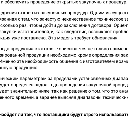
 и обеспечить проведение открытых закупочных процедур.
недрения открытых закупочных процедур. Одним из сущест
занная с тем, что зачастую некачественное техническое 
есколько раз, чтобы дойти до заключения договора. Орие
закупки изготовителей, и, как следствие, возникают проб
кция уже поставлена. Эта модель требует обновления.
когда продукция в каталоге описывается не только наимен
изированной продукции необходимо кроме определения зак
Именно эта необходимость общения с изготовителем возм
анную продукцию.
хническим параметрам за пределами установленных диапаз
будет определен задолго до проведения закупочной процед
ет значительно ниже, так как решение о том, что это ана
ченного времени, а заранее выясняя диапазоны техническ
изойдет ли так, что поставщики будут строго использоват