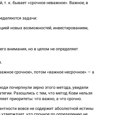
, т. к. бывает «срочное неважное». Важное, в
ределяются задачи:
ацией новых возможностей, инвестированием,
шего внимания, но в целом не определяет
.
важное срочное», потом «важное несрочное» — а
юди почерпнули зерно этого метода, увидели
тегии. Разошлись с тем, что метод Кови нельзя
яет приоритеты: что важно, а что срочно.
егантности вовсе не содержит абсолютной истины
я утверждает, что срочное по определению не