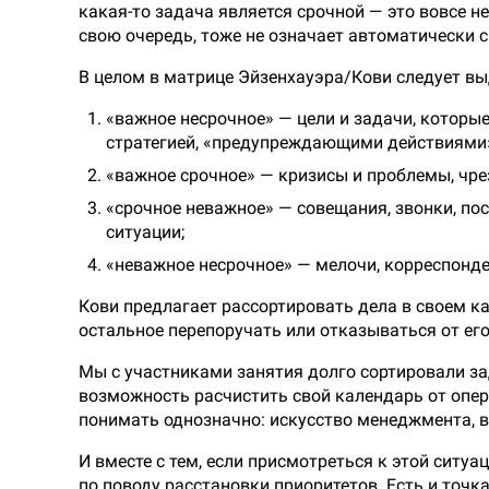
какая-то задача является срочной — это вовсе не
свою очередь, тоже не означает автоматически ср
В целом в матрице Эйзенхауэра/Кови следует вы
«важное несрочное» — цели и задачи, которы
стратегией, «предупреждающими действиями
«важное срочное» — кризисы и проблемы, чр
«срочное неважное» — совещания, звонки, пос
ситуации;
«неважное несрочное» — мелочи, корреспонден
Кови предлагает рассортировать дела в своем к
остальное перепоручать или отказываться от ег
Мы с участниками занятия долго сортировали за
возможность расчистить свой календарь от опера
понимать однозначно: искусство менеджмента, вк
И вместе с тем, если присмотреться к этой ситуа
по поводу расстановки приоритетов. Есть и точк