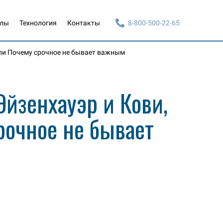
алы
Технология
Контакты
8-800-500-22-65
или Почему срочное не бывает важным
Эйзенхауэр и Кови,
рочное не бывает