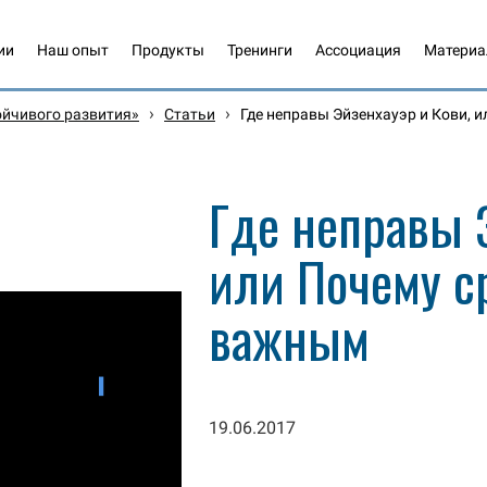
ии
Наш опыт
Продукты
Тренинги
Ассоциация
Матери
›
›
ойчивого развития»
Статьи
Где неправы Эйзенхауэр и Кови, 
Где неправы 
или Почему с
важным
19.06.2017