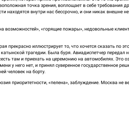
воположная точка зрения, воплощает в себе требования др
и находятся внутри нас бессрочно, и они никак внешне не 
кна возможностей», «горящие пожары», недовольные клиент
рая прекрасно иллюстрирует то, что хочется сказать по э
 катынской трагедии. Была буря. Авиадиспетчер передал н
 сесть там и приехать на церемонию на автомобилях. Это о
емени у него нет, и принял суверенное государственное ре
ней человек на борту.
юзия приоритетности, «пелена», заблуждение. Москва не ве