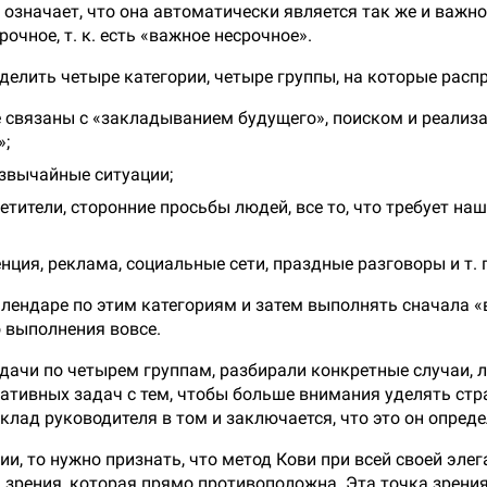
 означает, что она автоматически является так же и важной
очное, т. к. есть «важное несрочное».
делить четыре категории, четыре группы, на которые расп
е связаны с «закладыванием будущего», поиском и реализ
»;
езвычайные ситуации;
етители, сторонние просьбы людей, все то, что требует на
ция, реклама, социальные сети, праздные разговоры и т. п
алендаре по этим категориям и затем выполнять сначала «
о выполнения вовсе.
дачи по четырем группам, разбирали конкретные случаи, л
тивных задач с тем, чтобы больше внимания уделять стра
лад руководителя в том и заключается, что это он определ
ции, то нужно признать, что метод Кови при всей своей эл
а зрения, которая прямо противоположна. Эта точка зрени