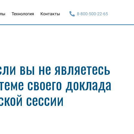
алы
Технология
Контакты
8-800-500-22-65
сли вы не являетесь
теме своего доклада
ской сессии