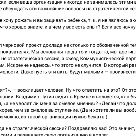
и, если ваша организация никогда не занималась этими в
не обсуждать эти важнейшие вопросы на стратегической се
е хочу рожать и выращивать ребенка, т. к. я не являюсь эк
что хорошо знаете, и в чем у вас есть опыт? Если все начн
черновой проект доклада не столько по обозначенной теме
показателях. Мы основаны тогда-то и тогда-то, мы достигли
я не стратегическая сессия, а съезд Коммунистической пар
ам. Искренне надеюсь, что этого не случится. В который р
мелости. Даже пусть эти акты будут малыми — произнести
ят?», — восклицает человек. Ну что ответить на это? От эт
ании. Владимир Путин сидит в Кремле и волнуется, как бы
, «а не уволят ли меня за смелое мнение»? «Делай что долж
корее, чем за смелое выступление. (Да и хотите ли вы воо
зможно, из такой организации нужно бежать!)
да на стратегической сессии? Поздравляю вас! Это значит,
ь сами и развиваете свою организацию и коллег.