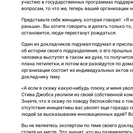
участию в государственных программах поддержк
вопросам, то что же, теперь вашей организации 
Представьте себе женщину, которая говорит: «Я н
раньше». Вы хотите говорить и делать только то, 
остановится, люди перестанут рождаться.
Один из докладчиков подумал-подумал и прислал 
об истории своего подразделения, о его прошлых 
человека выступят в таком же духе, то получитс
плана пятилетки, и потом все разойдутся по дом
организации состоит из индивидуальных актов с
докладчику тему.
«А если я скажу какую-нибудь плюху, и меня увол
Стива Джобса уволили из своей собственной комп
Знаете, что я скажу по поводу беспокойства о том
отсутствие инициативы вас уволят еще гораздо с
людей за высказывание инновационных идей? Во
Вы не являетесь экспертом по теме своего докла
стоите на месте. Это значит, что вы развиваетес