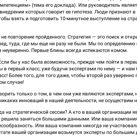
петенциям» (тема его доклада). Или руководитель являетс
 внедрении которых говорит ее гипотеза. Люди признают 
 чтобы взять и подготовить 10-минутное выступление на стр
о не повторение пройденного. Стратегия — это поиск и отк
еред, туда, где мы еще ни разу не были. Мы по определени
я неуверенно. Первые блины всегда испекаются комом.
Если бы у нас была возможность, прежде чем пойти в первы
ы в первый класс, уже будучи экспертами по нему — и нам 
сс! Более того, для того даже, чтобы второй раз уверенно
ом случае!
оворить только о том, в чем они уже являются экспертами,
 никаких инноваций в нашей деятельности, не осуществим н
да на стратегической сессии? А кто в вашей организации я
уг решила заняться большими данными. Или ваша компани
лесообразность. Или ваша компания никогда не участвовал
тате вашей организации возьмутся эксперты по большим 