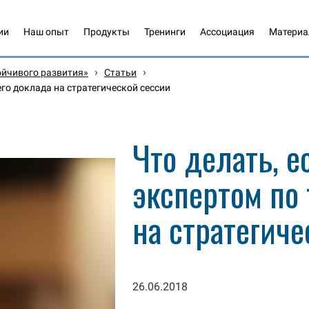
ии
Наш опыт
Продукты
Тренинги
Ассоциация
Матери
›
›
ойчивого развития»
Статьи
его доклада на стратегической сессии
Что делать, е
экспертом по 
на стратегиче
26.06.2018