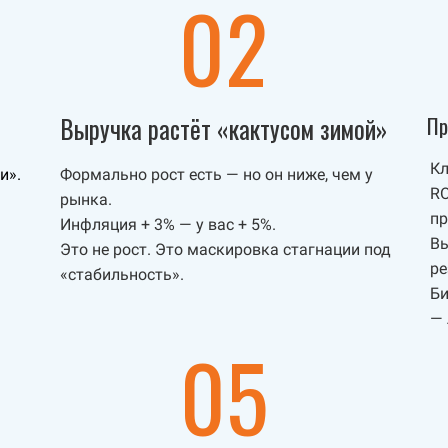
02
Выручка растёт «кактусом зимой»
Пр
Кл
и».
Формально рост есть — но он ниже, чем у
RO
рынка.
пр
Инфляция + 3% — у вас + 5%.
Вы
Это не рост. Это маскировка стагнации под
ре
«стабильность».
Би
— 
05