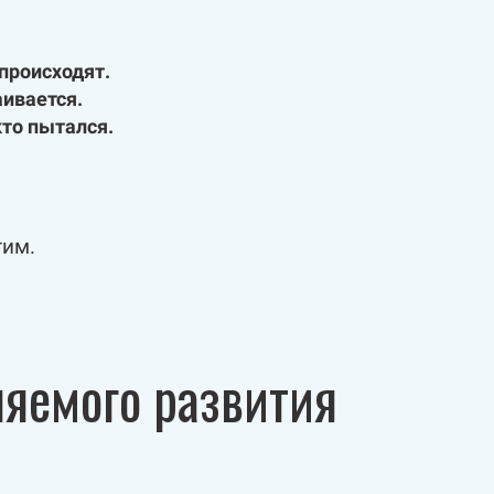
происходят.
аивается.
кто пытался.
гим.
ляемого развития