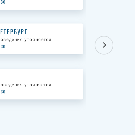
:30
ЕТЕРБУРГ
роведения утояняется
:30
роведения утояняется
:30