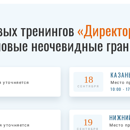
вых тренингов
«Директо
новые неочевидные гран
КАЗАН
18
я уточняется
Место п
СЕНТЯБРЯ
10:00 - 1
НИЖНИ
19
я уточняется
Место п
СЕНТЯБРЯ