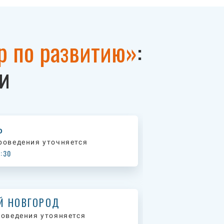
р по развитию»
:
и
Ь
роведения уточняется
7:30
Й НОВГОРОД
роведения утояняется